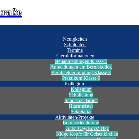
traße
Neuigkeiten
Schuldaten
Termine
Elterninformationen
Neuanmeldungen Klasse 5
Anmeldungen am Berufskolleg
Berufsfelderkundung Klasse 8
Praktikum Klasse 9
Kollegium
Kollegium
Schulleitung
Schulsozialarbeit
Hausmeister
Sekretariat
Aktivitäten/Projekte
Berufsorientierung
Girls‘ Day/Boys‘ Day
Kluge Köpfe für Gelsenkirchen