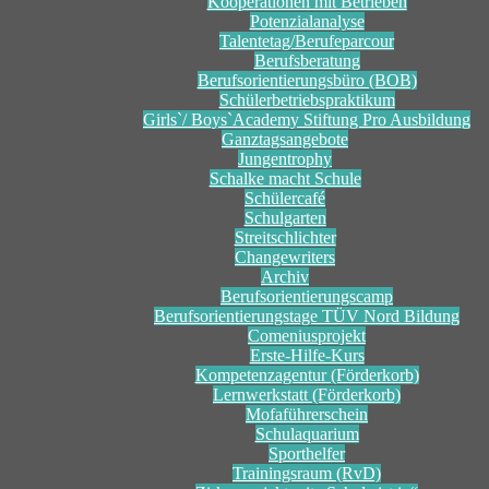
Kooperationen mit Betrieben
Potenzialanalyse
Talentetag/Berufeparcour
Berufsberatung
Berufsorientierungsbüro (BOB)
Schülerbetriebspraktikum
Girls`/ Boys`Academy Stiftung Pro Ausbildung
Ganztagsangebote
Jungentrophy
Schalke macht Schule
Schülercafé
Schulgarten
Streitschlichter
Changewriters
Archiv
Berufsorientierungscamp
Berufsorientierungstage TÜV Nord Bildung
Comeniusprojekt
Erste-Hilfe-Kurs
Kompetenzagentur (Förderkorb)
Lernwerkstatt (Förderkorb)
Mofaführerschein
Schulaquarium
Sporthelfer
Trainingsraum (RvD)