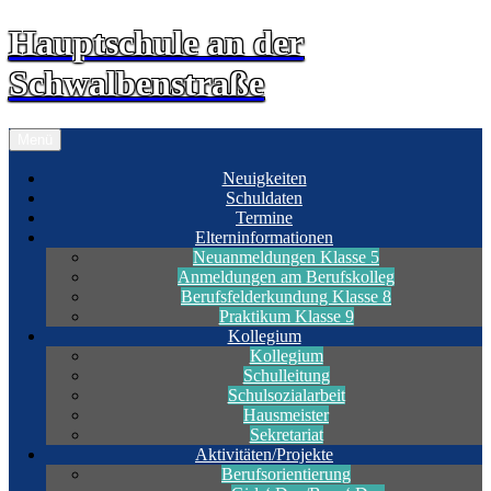
Zum
Hauptschule an der
Inhalt
springen
Schwalbenstraße
Menü
Neuigkeiten
Schuldaten
Termine
Elterninformationen
Neuanmeldungen Klasse 5
Anmeldungen am Berufskolleg
Berufsfelderkundung Klasse 8
Praktikum Klasse 9
Kollegium
Kollegium
Schulleitung
Schulsozialarbeit
Hausmeister
Sekretariat
Aktivitäten/Projekte
Berufsorientierung