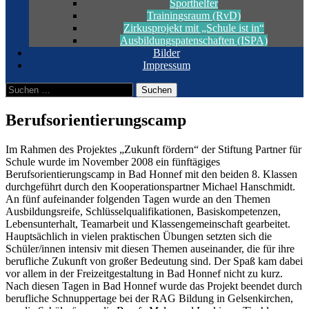
Sporthelfer
Trainingsraum (RvD)
Zirkusprojekt mit „Schule ist in“
Ausbildungspatenschaften (ISPA)
Bilder
Impressum
Suchen
nach:
Berufsorientierungscamp
Im Rahmen des Projektes „Zukunft fördern“ der Stiftung Partner für
Schule wurde im November 2008 ein fünftägiges
Berufsorientierungscamp in Bad Honnef mit den beiden 8. Klassen
durchgeführt durch den Kooperationspartner Michael Hanschmidt.
An fünf aufeinander folgenden Tagen wurde an den Themen
Ausbildungsreife, Schlüsselqualifikationen, Basiskompetenzen,
Lebensunterhalt, Teamarbeit und Klassengemeinschaft gearbeitet.
Hauptsächlich in vielen praktischen Übungen setzten sich die
Schüler/innen intensiv mit diesen Themen auseinander, die für ihre
berufliche Zukunft von großer Bedeutung sind. Der Spaß kam dabei
vor allem in der Freizeitgestaltung in Bad Honnef nicht zu kurz.
Nach diesen Tagen in Bad Honnef wurde das Projekt beendet durch
berufliche Schnuppertage bei der RAG Bildung in Gelsenkirchen,