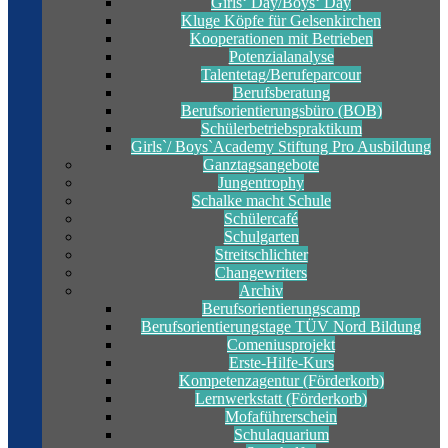
Girls‘ Day/Boys‘ Day
Kluge Köpfe für Gelsenkirchen
Kooperationen mit Betrieben
Potenzialanalyse
Talentetag/Berufeparcour
Berufsberatung
Berufsorientierungsbüro (BOB)
Schülerbetriebspraktikum
Girls`/ Boys`Academy Stiftung Pro Ausbildung
Ganztagsangebote
Jungentrophy
Schalke macht Schule
Schülercafé
Schulgarten
Streitschlichter
Changewriters
Archiv
Berufsorientierungscamp
Berufsorientierungstage TÜV Nord Bildung
Comeniusprojekt
Erste-Hilfe-Kurs
Kompetenzagentur (Förderkorb)
Lernwerkstatt (Förderkorb)
Mofaführerschein
Schulaquarium