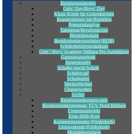
Berufsorientierung
Girls‘ Day/Boys‘ Day
Kluge Köpfe für Gelsenkirchen
Kooperationen mit Betrieben
Potenzialanalyse
Talentetag/Berufeparcour
Berufsberatung
Berufsorientierungsbüro (BOB)
Schülerbetriebspraktikum
Girls`/ Boys`Academy Stiftung Pro Ausbildung
Ganztagsangebote
Jungentrophy
Schalke macht Schule
Schülercafé
Schulgarten
Streitschlichter
Changewriters
Archiv
Berufsorientierungscamp
Berufsorientierungstage TÜV Nord Bildung
Comeniusprojekt
Erste-Hilfe-Kurs
Kompetenzagentur (Förderkorb)
Lernwerkstatt (Förderkorb)
Mofaführerschein