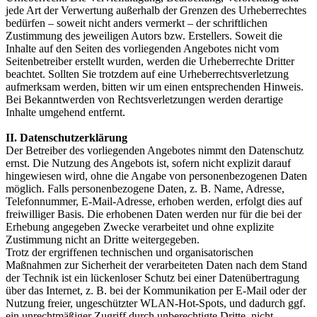
jede Art der Verwertung außerhalb der Grenzen des Urheberrechtes
bedürfen – soweit nicht anders vermerkt – der schriftlichen
Zustimmung des jeweiligen Autors bzw. Erstellers. Soweit die
Inhalte auf den Seiten des vorliegenden Angebotes nicht vom
Seitenbetreiber erstellt wurden, werden die Urheberrechte Dritter
beachtet. Sollten Sie trotzdem auf eine Urheberrechtsverletzung
aufmerksam werden, bitten wir um einen entsprechenden Hinweis.
Bei Bekanntwerden von Rechtsverletzungen werden derartige
Inhalte umgehend entfernt.
II. Datenschutzerklärung
Der Betreiber des vorliegenden Angebotes nimmt den Datenschutz
ernst. Die Nutzung des Angebots ist, sofern nicht explizit darauf
hingewiesen wird, ohne die Angabe von personenbezogenen Daten
möglich. Falls personenbezogene Daten, z. B. Name, Adresse,
Telefonnummer, E-Mail-Adresse, erhoben werden, erfolgt dies auf
freiwilliger Basis. Die erhobenen Daten werden nur für die bei der
Erhebung angegeben Zwecke verarbeitet und ohne explizite
Zustimmung nicht an Dritte weitergegeben.
Trotz der ergriffenen technischen und organisatorischen
Maßnahmen zur Sicherheit der verarbeiteten Daten nach dem Stand
der Technik ist ein lückenloser Schutz bei einer Datenübertragung
über das Internet, z. B. bei der Kommunikation per E-Mail oder der
Nutzung freier, ungeschützter WLAN-Hot-Spots, und dadurch ggf.
ein unrechtmäßiger Zugriff durch unberechtigte Dritte, nicht