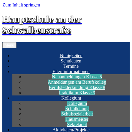
Zum Inhalt springen
Hauptschule an der
Schwalbenstraße
Menü
Neuigkeiten
Schuldaten
Termine
Elterninformationen
Neuanmeldungen Klasse 5
Anmeldungen am Berufskolleg
Berufsfelderkundung Klasse 8
Praktikum Klasse 9
Kollegium
Kollegium
Schulleitung
Schulsozialarbeit
Hausmeister
Sekretariat
Aktivitäten/Projekte