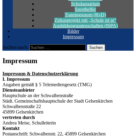
Schulaquarium
Sporthelfer
Trainingsraum (RvD)
Zirkusprojekt mit „Schule ist in“
Ausbildungspatenschaften (ISPA)
Bilder
Impressum
Suchen nach:
Impressum
Impressum & Datenschutzerklärung
I. Impressum
Angaben gemäß § 5 Telemediengesetz (TMG)
Diensteanbieter
Hauptschule an der Schwalbenstraße
Städt. Gemeinschaftshauptschule der Stadt Gelsenkirchen
Schwalbenstraße 22
45899 Gelsenkirchen
vertreten durch
Andrea Meise, Schulleiterin
Kontakt
Postanschrift: Schwalbenstr. 22, 45899 Gelsenkirchen