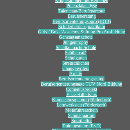
Kooperationen mit Betrieben
Potenzialanalyse
Talentetag/Berufeparcour
Berufsberatung
Berufsorientierungsbüro (BOB)
Schülerbetriebspraktikum
Girls`/ Boys`Academy Stiftung Pro Ausbildung
Ganztagsangebote
Jungentrophy
Schalke macht Schule
Schülercafé
Schulgarten
Streitschlichter
Changewriters
Archiv
Berufsorientierungscamp
Berufsorientierungstage TÜV Nord Bildung
Comeniusprojekt
Erste-Hilfe-Kurs
Kompetenzagentur (Förderkorb)
Lernwerkstatt (Förderkorb)
Mofaführerschein
Schulaquarium
Sporthelfer
Trainingsraum (RvD)