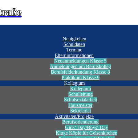
traße
Neuigkeiten
Schuldaten
Termine
Elterninformationen
Neuanmeldungen Klasse 5
Anmeldungen am Berufskolleg
Berufsfelderkundung Klasse 8
Praktikum Klasse 9
Kollegium
Kollegium
Schulleitung
Schulsozialarbeit
Hausmeister
Sekretariat
Aktivitäten/Projekte
Berufsorientierung
Girls‘ Day/Boys‘ Day
Kluge Köpfe für Gelsenkirchen