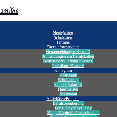
traße
Neuigkeiten
Schuldaten
Termine
Elterninformationen
Neuanmeldungen Klasse 5
Anmeldungen am Berufskolleg
Berufsfelderkundung Klasse 8
Praktikum Klasse 9
Kollegium
Kollegium
Schulleitung
Schulsozialarbeit
Hausmeister
Sekretariat
Aktivitäten/Projekte
Berufsorientierung
Girls‘ Day/Boys‘ Day
Kluge Köpfe für Gelsenkirchen