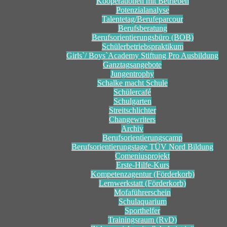
Kooperationen mit Betrieben
Potenzialanalyse
Talentetag/Berufeparcour
Berufsberatung
Berufsorientierungsbüro (BOB)
Schülerbetriebspraktikum
Girls`/ Boys`Academy Stiftung Pro Ausbildung
Ganztagsangebote
Jungentrophy
Schalke macht Schule
Schülercafé
Schulgarten
Streitschlichter
Changewriters
Archiv
Berufsorientierungscamp
Berufsorientierungstage TÜV Nord Bildung
Comeniusprojekt
Erste-Hilfe-Kurs
Kompetenzagentur (Förderkorb)
Lernwerkstatt (Förderkorb)
Mofaführerschein
Schulaquarium
Sporthelfer
Trainingsraum (RvD)